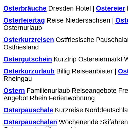
Osterbräuche
Dresden Hotel |
Ostereier
Osterfeiertag
Reise Niedersachsen |
Ost
Osternurlaub
Osterkurzreisen
Ostfriesische Pauschal
Ostfriesland
Ostergutschein
Kurztrip Ostereiermarkt 
Osterkurzurlaub
Billig Reiseanbieter |
Os
Rheingau
Ostern
Familienurlaub Reiseangebote Fre
Angebot Rhein Ferienwohnung
Osterpauschale
Kurzreise Norddeutschl
Osterpauschalen
Wochenende Skifahren