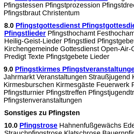
Pfingstessen Pfingstprozession Pfingstdre
Pfingstbraut Christentum
8
.0
Pfingstgottesdienst Pfingstgottesdi
Pfingstlieder
Pfingsthochamt Festhochamt
Heilig-Geist-Lieder Pfingstlied Pfingstgebe
Kirchengemeinde Gottesdienst Open-Air-G
Predigt Texte Pfingstgebete Lieder
9.0
Pfingstkirmes Pfingstveranstaltunge
Jahrmarkt Veranstaltungen Straußjugend
Kirmesburschen Kirmesgäste Feuerwerk Pf
Pfingstturnier Pfingsttreffen Pfingstjugendt
Pfingstenveranstaltungen
Sonstiges zu Pfingsten
10.0
Pfingstrose
Hahnenfußgewächs Ede
Strauchpfingstrose Klatschrose Bauernpfi