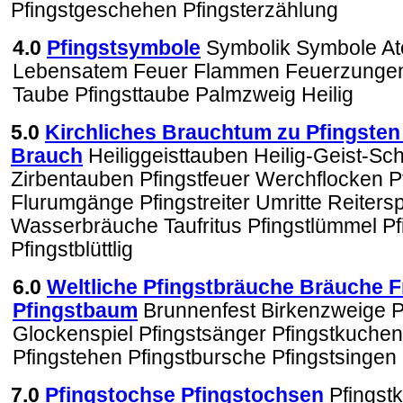
Pfingstgeschehen Pfingsterzählung
4
.0
Pfingstsymbole
Symbolik Symbole A
Lebensatem Feuer Flammen Feuerzungen 
Taube Pfingsttaube Palmzweig Heilig
5.0
Kirchliches Brauchtum zu Pfingsten
Brauch
Heiliggeisttauben Heilig-Geist-S
Zirbentauben Pfingstfeuer Werchflocken P
Flurumgänge Pfingstreiter Umritte Reiters
Wasserbräuche Taufritus Pfingstlümmel Pfi
Pfingstblüttlig
6
.0
Weltliche Pfingstbräuche Bräuche 
Pfingstbaum
Brunnenfest Birkenzweige 
Glockenspiel Pfingstsänger Pfingstkuchen 
Pfingstehen Pfingstbursche Pfingstsingen
7
.0
Pfingstochse Pfingstochsen
Pfingst