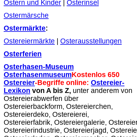
Ostern und Kinder
|
Osterinsel
Ostermärsche
Ostermärkte
:
Ostereiermärkte
|
Osterausstellungen
Osterferien
Osterhasen-Museum
Osterhasenmuseum
Kostenlos 650
Ostereier
-Begriffe online:
Ostereier-
Lexikon
von A bis Z,
unter anderem von
Ostereierabwerfen über
Ostereierbackform, Ostereierchen,
Ostereierdeko, Ostereierei,
Ostereierfabrik, Ostereiergalerie, Osterei
Ostereierindustrie, Ostereierjagd, Ostereie