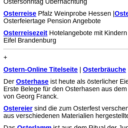
Ostersonntag Übernachtung
Osterreise
Pfalz Weinprobe Hessen |
Oste
Osterfeiertage Pension Angebote
Osterreisezeit
Hotelangebote mit Kindern
Eifel Brandenburg
+
Ostern-Online Titelseite
|
Osterbräuche
Der
Osterhase
ist heute als österlicher E
Erste Belege für den Osterhasen aus dem
von Georg Franck.
Ostereier
sind die zum Osterfest versche
aus verschiedenen Materialien hergestellte
Das
Osterlamm
ist aus dem Ritual der Ju