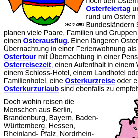
noch den Osterm
Osterfeiertag
u
rund um Ostern i
Bundesländern S
planen viele Paare, Familien und Gruppen 
einen
Osterausflug
.
Einen längeren Oster
Übernachtung in einer Ferienwohnung al
Ostertour
mit Übernachtung in einer
Pens
Osterreisezeit
, einen Aufenthalt in einem
einem Schloss-Hotel, einem Landhotel od
Familienhotel, eine
Osterkurzreise
oder e
Osterkurzurlaub
sind ebenfalls zu empfe
Doch wohin reisen die
Menschen aus Berlin,
Brandenburg, Bayern, Baden-
Württemberg, Hessen,
Rheinland- Pfalz, Nordrhein-