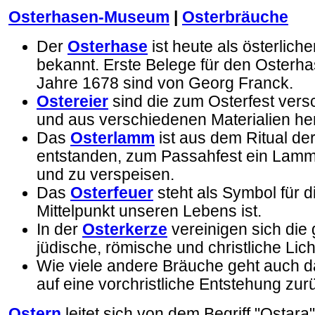
Osterhasen-Museum
|
Osterbräuche
Der
Osterhase
ist heute als österliche
bekannt. Erste Belege für den Osterh
Jahre 1678 sind von Georg Franck.
Ostereier
sind die zum Osterfest ver
und aus verschiedenen Materialien herg
Das
Osterlamm
ist aus dem Ritual de
entstanden, zum Passahfest ein Lamm
und zu verspeisen.
Das
Osterfeuer
steht als Symbol für d
Mittelpunkt unseren Lebens ist.
In der
Osterkerze
vereinigen sich die 
jüdische, römische und christliche Licht
Wie viele andere Bräuche geht auch 
auf eine vorchristliche Entstehung zur
Ostern
leitet sich von dem Begriff "Ostara"