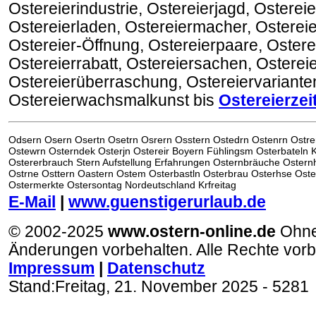
Ostereierindustrie, Ostereierjagd, Ostereie
Ostereierladen, Ostereiermacher, Osterei
Ostereier-Öffnung, Ostereierpaare, Ostere
Ostereierrabatt, Ostereiersachen, Ostereie
Ostereierüberraschung, Ostereiervariante
Ostereierwachsmalkunst bis
Ostereierzei
Odsern Osern Osertn Osetrn Osrern Osstern Ostedrn Ostenrn Ostre
Ostewrn Osterndek Osterjn Ostereir Boyern Fühlingsm Osterbateln
Ostererbrauch Stern Aufstellung Erfahrungen Osternbräuche Oster
Ostrne Osttern Oastern Ostem Osterbastln Osterbrau Osterhse Ost
Ostermerkte Ostersontag Nordeutschland Krfreitag
E-Mail
|
www.guenstigerurlaub.de
© 2002-2025
www.ostern-online.de
Ohn
Änderungen vorbehalten. Alle Rechte vorb
Impressum
|
Datenschutz
Stand:
Freitag, 21. November 2025
- 5281